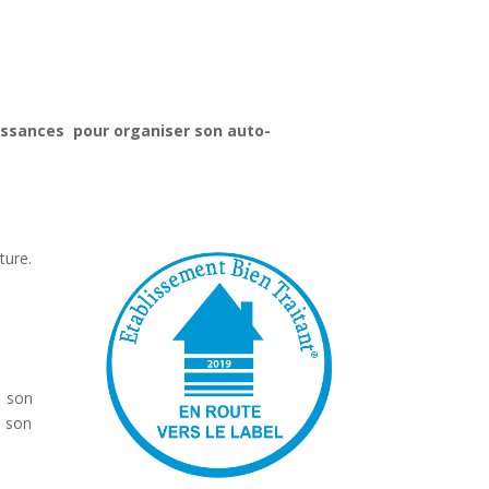
aissances pour organiser son auto-
ture.
 son
 son