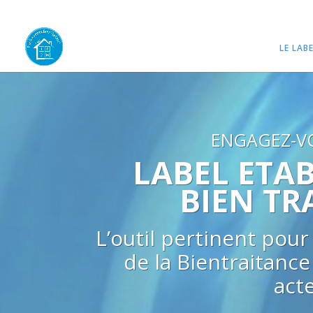
LE LAB
ENGAGEZ-VO
LABEL ETA
BIEN TR
L’outil pertinent pour
de la Bientraitance
act