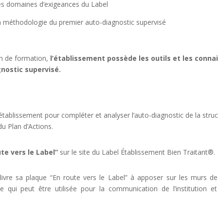
s domaines d’exigeances du Label
 méthodologie du premier auto-diagnostic supervisé
in de formation,
l’établissement possède les outils et les conn
nostic supervisé.
’établissement
pour
compléter
et
analyser
l’auto
-diagnostic de la struc
du Plan
d’Actions.
ute vers
le Label”
sur le site du Label
Établissement
Bien
Traitant
®.
livre
sa
plaque “
En
route
vers
le Label”
à
apposer
sur les
murs
de
ue
qui
peut
être
utilisée
pour la communication de
l’institution
et