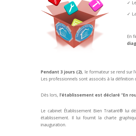
✓ Le
✓ La
En f
diag
Pendant 3
jours (2)
, le
formateur
se rend sur
l
Les
professionnels
sont
associés
à
la
définition
Dès
lors
,
l’établissement est déclaré “En ro
Le cabinet
Établissement
Bien
Traitant
®
lui
dé
établissement. Il lui
fournit
la
charte
graphiq
inauguration.