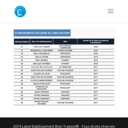
2019 Label Etablissement Bien Traitant® - Tous droits réservés